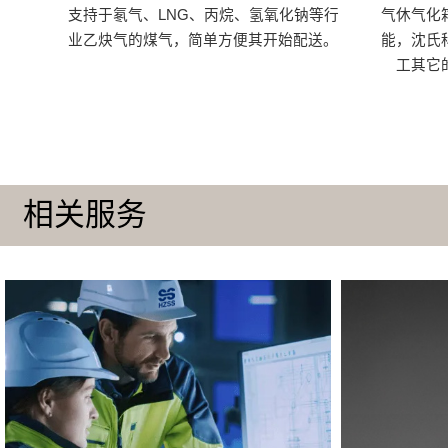
支持于氡气、LNG、丙烷、氢氧化钠等行
气休气化
业乙炔气的煤气，简单方便其开始配送。
能，沈氏
工其它
相关服务