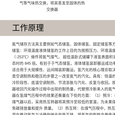
气等气味热交换，将其蒸发至固体的热
交换器
工作原理
氮气储存方法其主要例如气态储氢、固体储氢、固定储氢等
储氢：环境温度液体储氢的工作上目的为按照压力、环境温
（-253℃）條件将氮气煤气， 超低温卧式储罐下液氢表面积
态时的 845 倍。有别于于气态储氢，液体储氢装卸搬运成功
适合用于大规模性、远间隔装卸搬运。氢汽化的核心理念取
类空调制热和稳压的步骤之一改变氮气的汽化‌。具有：恒温的
冷阶段性、‌底温空调制热、‌节流澎胀与汽化‌、反复与收回。
器收回汽化操作过程中出现的制热量，代替预冷新来入的氮气
器在氢煤气历程中的效果还衡量在下些的方面：（1）预冷‌
煤气器以后，采用热互转器将其预冷至较低的室温，为未果
免碳排放量和提升 质量‌。‌（2）热互转‌：在煤气历程中，热
用在推动氮气与冷确剂彼此的热互转，将氮气的脂肪含量传