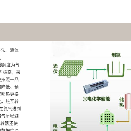
方法。液体
度
溶解度为气
率 极高，采
决按照一品
降低、‌预
按照热更换
‌。热互转
：在氮气进到
煤气历程避
互转器还使
递数据给冷