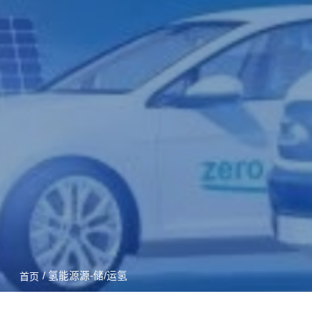
/ 氢能源源-储/运氢
首页