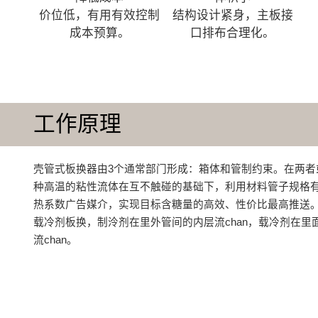
价位低，有用有效控制
结构设计紧身，主板接
成本预算。
口排布合理化。
工作原理
壳管式板换器由3个通常部门形成：箱体和管制约束。在两者
种高温的粘性流体在互不触碰的基础下，利用材料管子规格
热系数广告媒介，实现目标含糖量的高效、性价比最高推送
载冷剂板换，制泠剂在里外管间的内层流chan，载冷剂在里
流chan。