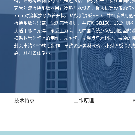
备，它的构思制作的特点是还包括个护壳和一个装在里面的列
壳管对流板换系数器用在冷热开水设备、板块机等设备的汽
7mm对流板换系数管升极、转鼓折流板SEO、并组成适用
板换系数效果高；沈氏壳管准则，并按照GB150，151准则
头适用脉冲光焊，承受压力高，无中国传统意义密封圈垫的液
换系数管为整体的制作，无剪切，无焊点与水相处、抗冷的
封头申请SEO构思制作，节约资源素材代价、小对流板换系
高，耗料省体型小。
技术特点
工作原理