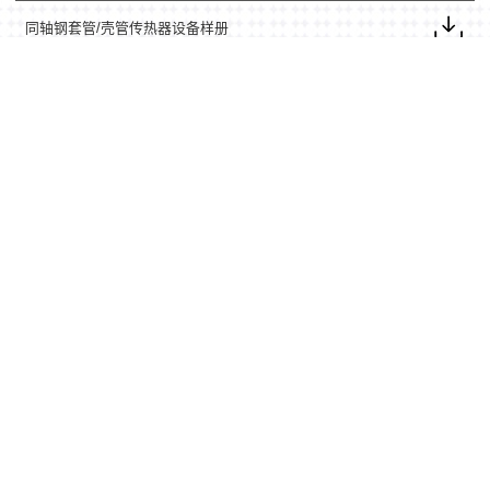
同轴钢套管/壳管传热器设备样册
微缓冲区传热器服务样册