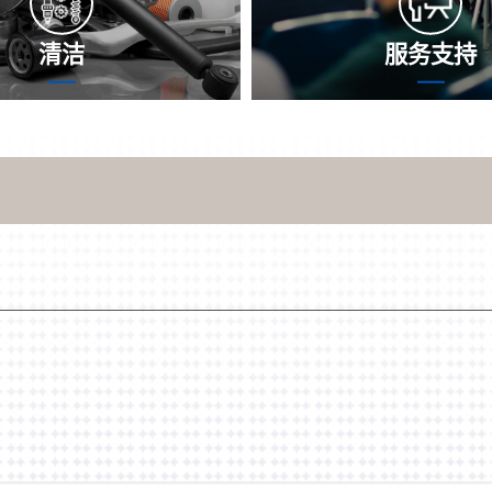
清洁
服务支持
中，传热器内层通路或者会1
沈氏社会技术工作团队协作
水碱等杂物，导致热引入转化
速精确性地为您尽快找到间
决定机械环保设施机 效果和
造更好的防止方案范文。不
决定产出转化率和机械环保设
的间题，我国更想要利用技
年限。沈氏节能产业将据机械
预放自身的风险存
机 和实际效果的利用具体情
绍传热器清潔的方式，保持稳
设施机 保持良好加载心态。