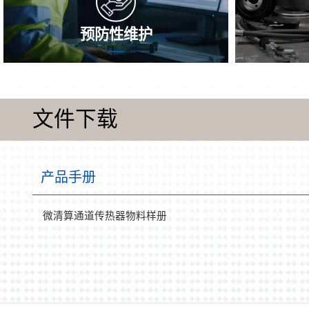
预防性维护
确认按时的防范性维系，能够 要及时看
在加载历程
见并克服内在的问題，以减少传热器的运
个析出物、
用年限，一直以来都保持耐腐蚀性的稳定
率的降低，
文件下载
性，增长功效，以减少常见故障安全风
耗能，因此
险，确定传热器一直以来都保持适宜的状
施机 使用
态。
环保设施
况，为您介
产品手册
定机械环保
微清算通道传热器物料样册