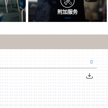
附加服务
时刻职守，快
额外添加切实保障是沈氏科枝有限公司在
题坐落，并打
基础理论切实保障外面为您打造的增加切
停是防止现行
实保障。沈氏科枝有限公司将用到透彻的
术工作辅助您
试验科技，切实验测装置组件，逐步检查
在。
透漏风险点。来源于试验结局，我门将打
造最宜方式的提案，助力您康复生产制
造。