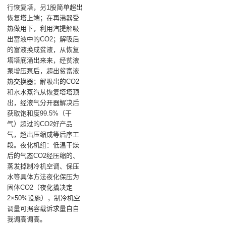
行恢复塔，另1股简单超出
恢复塔上端；在再沸器受
热做用下，利用汽提解吸
出富液中的CO2；解吸后
的富液换成贫液，从恢复
塔塔底涌出来来，经贫液
泵增压泵后，超出贫富液
热交换器；解吸出的CO2
和水水蒸汽从恢复塔塔顶
出，经液气分开器解决后
获取饱和度99.5%（干
气）超过的CO2好产品
气，超出压缩成等后序工
段。夜化机组：低温干燥
后的气态CO2经压缩的、
蒸发掉制冷机空调、保压
水等具体方法夜化保压为
固体CO2（夜化撬决定
2×50%设施），制冷机空
调量可据容载诉求量自自
我调高调高。