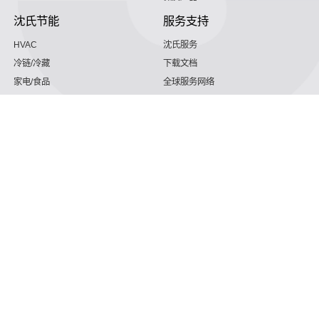
沈氏节能
服务支持
HVAC
沈氏服务
冷链/冷藏
下载文档
家电/食品
全球服务网络
绿色电力
定制服务
海工船舶
视频
氢能源
子公司
沈氏节能:航空 & 航天
杭州微控
动力总成
浙江微智源
工业气体
精细化工
理解大家
保障咨询热线
187 5820 8828 （微信微信同号）