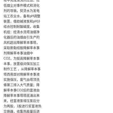
塔中完成清洗剂过滤，拉
低烟尘对事件模式和消化
剂的导致。熨烫水为发电
站工农业水，备有pH调整
裝置，借助碱液泵和pH计
结合控制耐酸碱度。收集
机组：经清水洗塔油烟净
化器后的油烟由引生产的
风机超出降解率本事塔，
采取新黏结胺降解率本事
剂降解率本事油烟中
CO2，为挺高降解率本事
本事，放置级间保压加工
制作工艺 ，从降解率本事
塔西南部对降解率本事液
实施保压，废气由塔顶洗
條第三排入大气质量；降
解率本事CO2后的富液由
降解率本事塔塔底涌出来
来，经富液泵增压泵后分
为两股，1股进行贫富液热
交换器，收集热能量后进