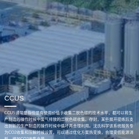
CCUS
CCUS通常是指但是有使用价值于收集二脱色碳的技术水平，都可以将生
产制造的操作时候中废气排放的二脱色碳收集、存封，某些展开提练后支
出到新的生产制造的操作时候中循坏再合理利用。沈氏科学该系统服务专
为CO2收集和压解时候设置，可以通过优化方案热变换，合理变低能源消
耗，增加CO2收集含量。