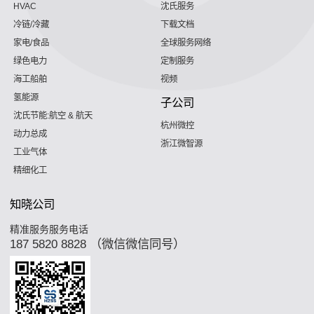
HVAC
沈氏服务
冷链/冷藏
下载文档
家电/食品
全球服务网络
绿色电力
定制服务
海工船舶
视频
氢能源
子公司
沈氏节能:航空 & 航天
杭州微控
动力总成
浙江微智源
工业气体
精细化工
知晓公司
精准服务服务电话
187 5820 8828 （微信微信同号）