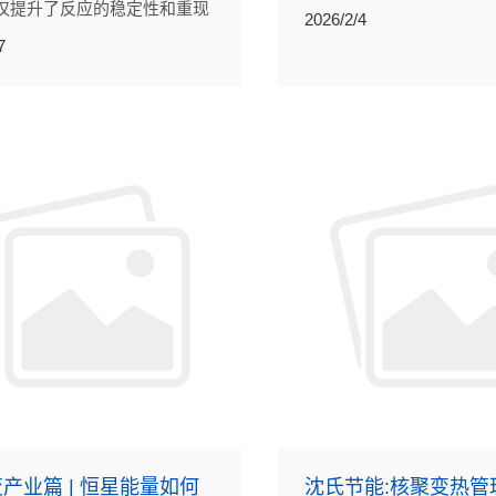
仅提升了反应的稳定性和重现
秒级混合、精准温控、持
2026/2/4
能通过多级串联实现多步连续
势，连续流系统可实现反
7
它减少了人工干预，也让一些
细控制，大幅提高工艺的
艺难以实现的化学路径成为可
全性及放大可行性。
产业篇 | 恒星能量如何
沈氏节能:核聚变热管理