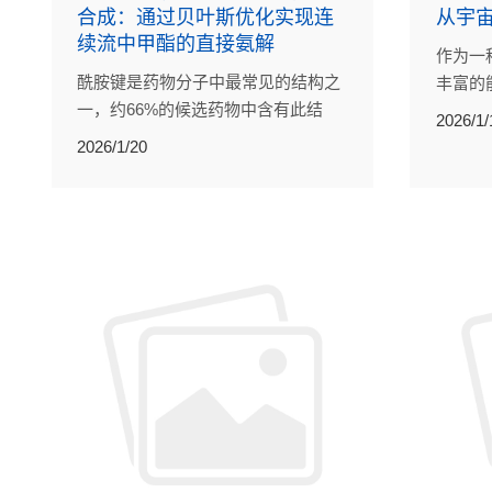
合成：通过贝叶斯优化实现连
从宇
续流中甲酯的直接氨解
作为一
酰胺键是药物分子中最常见的结构之
丰富的
一，约66%的候选药物中含有此结
环境价
2026/1/
构。传统合成方法往往依赖昂贵的缩
集群发
2026/1/20
合试剂，原子经济性较差，后处理步
争力具
骤复杂，且产生大量化学废弃物。