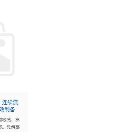
机遇。
：连续流
高效制备
类敏感、高
案。凭借毫