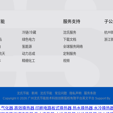
节能
服务支持
子公
冷链/冷藏
沈氏服务
杭州
品
绿色电力
下载文档
浙江
舶
氢能源
全球服务网络
 航天
动力总成
定制服务
体
精细化工
视频
沈氏节能
新闻
沈氏节能
常见问题
隐私声明
服务条款
Copyright © 2026 广州沈氏节能技术科技创新股权有限平台英文平台 Support By
,气化器,高效换热器,印刷电路板式换热器,热水换热器,水冷换热器