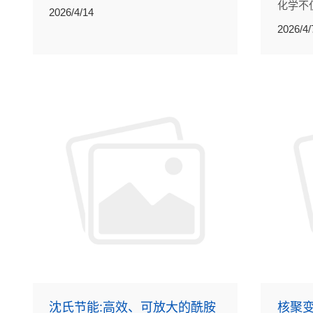
化学不
直接将燃料的化学能高效、低碳、环
2026/4/14
性，还
保地转化成电能的发电装置。
2026/4/
合成。
传统工
能。
沈氏节能:高效、可放大的酰胺
核聚变