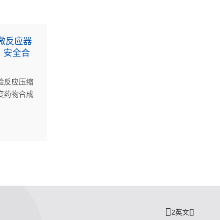
：微反应器
、安全合
险反应压缩
度药物合成
实现卢非酰
2英文