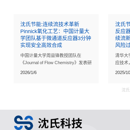
沈氏节能:连续流技术革新
沈氏节
Pinnick氧化工艺：中国计量大
反应
学团队基于微通道反应器3分钟
续流
实现安全高效合成
风险
中国计量大学周益锋教授团队在
清华大
《Journal of Flow Chemistry》发表研
应技术
究，采用沈氏节能微通道反应器
放大的
2026/1/6
2025/10
（HZSS WRC00820），首次在
工反应
120℃、4 MPa条件下实现了Pinnick
方案。
沈氏
氧化的连续流工艺。