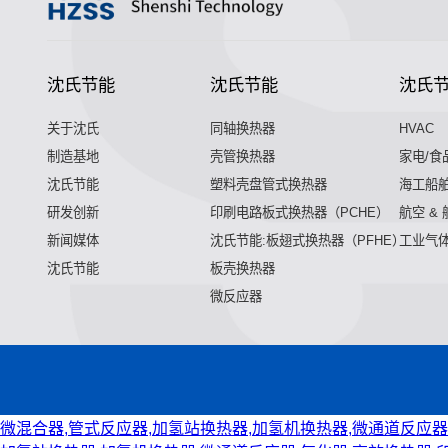
沈氏节能
沈氏节能
沈氏
关于沈氏
同轴换热器
HVAC
制造基地
壳管换热器
家电/食
沈氏节能
塑料壳盘管式换热器
海工船
研发创新
印刷电路板式换热器（PCHE）
航空 &
新闻媒体
沈氏节能:板翅式换热器（PFHE）
工业气
沈氏节能
板壳换热器
微反应器
微混合器,管式反应器,加氢站换热器,加氢机换热器,微通道反应器