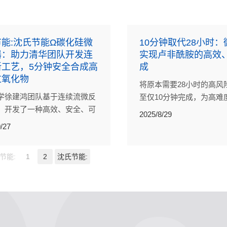
能:沈氏节能Ω碳化硅微
10分钟取代28小时
器：助力清华团队开发连
实现卢非酰胺的高效
新工艺，5分钟安全合成高
成
过氧化物
将原本需要28小时的高风
学徐建鸿团队基于连续流微反
至仅10分钟完成，为高难
，开发了一种高效、安全、可
提供全新思路，微反应器
2025/8/29
TBPPB合成新方法，为高危化
胺的高效、安全合成
/27
提供了更具本质安全性的工艺
节能:
1
2
沈氏节能: