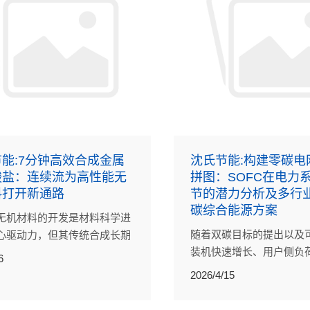
能:7分钟高效合成金属
沈氏节能:构建零碳电
酸盐：连续流为高性能无
拼图：SOFC在电力
料打开新通路
节的潜力分析及多行
碳综合能源方案
无机材料的开发是材料科学进
随着双碳目标的提出以及
心驱动力，但其传统合成长期
装机快速增长、用户侧负
低效的间歇式批次生产。
6
变化，电网面临诸多问题
ntific Reports》发表的一项研
2026/4/15
SOFC模块化发电和高温
这类材料的制备带来了突破性
电解水制氢（SOEC）储
研究团队设计了一套简洁高效