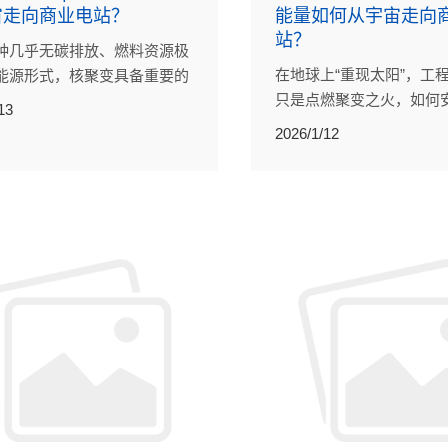
宙走向商业电站？
能量如何从宇宙走向
站？
种几乎无碳排放、燃料资源极
在地球上“重现太阳”，工
能源形式，核聚变具备重要的
只是点燃聚变之火，如何
值，还能够带动高新技术产业
13
续、高效地驾驭反应所产
展，对国家能源安全与科技竞
2026/1/12
能也是挑战之一。
有深远的战略意义。