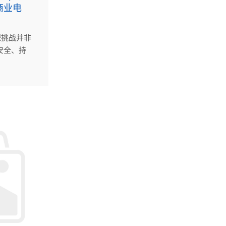
商业电
程挑战并非
安全、持
生的巨大热